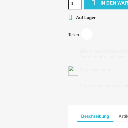

IN DEN WA

Auf Lager
Teilen
Lieferung & Versandkoste
Der Versand ist ab einen
Bezahlungsarten
Probleme mit dem Bestel
Beschreibung
Arti