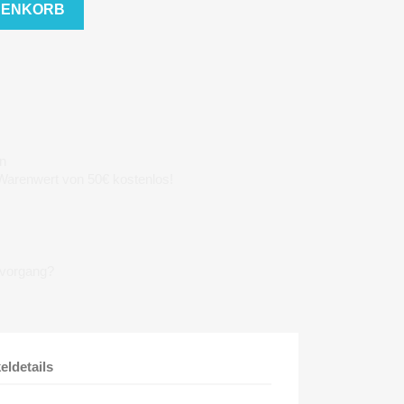
RENKORB
n
 Warenwert von 50€ kostenlos!
lvorgang?
keldetails