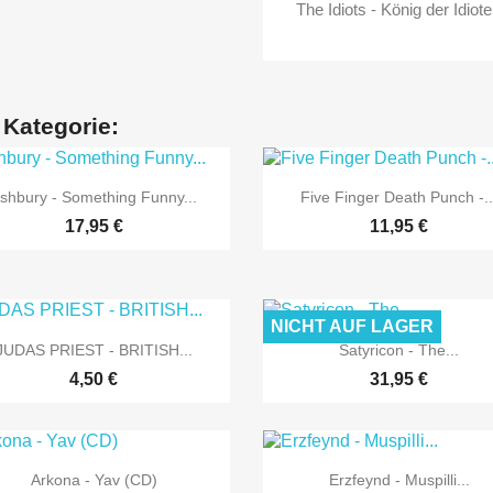
The Idiots - König der Idiot
 Kategorie:


Vorschau
Vorschau
shbury - Something Funny...
Five Finger Death Punch -..
17,95 €
11,95 €
NICHT AUF LAGER


Vorschau
Vorschau
JUDAS PRIEST - BRITISH...
Satyricon - The...
4,50 €
31,95 €


Vorschau
Vorschau
Arkona - Yav (CD)
Erzfeynd - Muspilli...