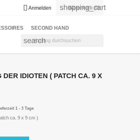
shopping_cart

Warenkorb
(0)
Anmelden
ESSOIRES
SECOND HAND
search
G DER IDIOTEN ( PATCH CA. 9 X
eferzeit 1 - 3 Tage
Patch ca. 9 x 9 cm )