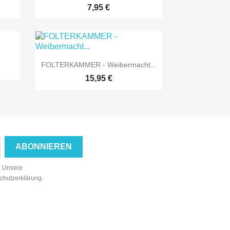
7,95 €

Vorschau
FOLTERKAMMER - Weibermacht...
15,95 €
n. Unsere
schutzerklärung.