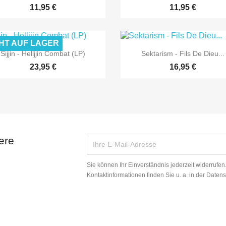
11,95 €
11,95 €
HT AUF LAGER


Vorschau
Vorschau
Sijjin - Helljjin Combat (LP)
Sektarism - Fils De Dieu...
23,95 €
16,95 €
ere
Sie können Ihr Einverständnis jederzeit widerrufe
Kontaktinformationen finden Sie u. a. in der Daten