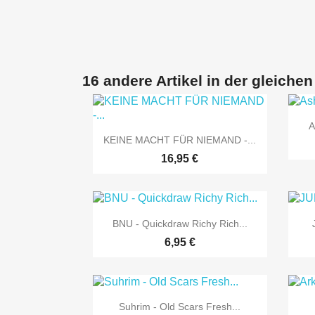
16 andere Artikel in der gleichen
A

Vorschau
KEINE MACHT FÜR NIEMAND -...
16,95 €

Vorschau
BNU - Quickdraw Richy Rich...
6,95 €

Vorschau
Suhrim - Old Scars Fresh...