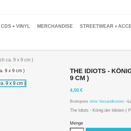
CDS + VINYL
MERCHANDISE
STREETWEAR + ACC
ch ca. 9 x 9 cm )
THE IDIOTS - KÖNI
9 CM )
4,50 €
Bruttopreis
ohne Versandkosten
Li
The Idiots - König der Idioten ( 
Menge