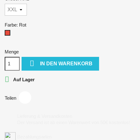
Farbe: Rot
Rot
Menge

IN DEN WARENKORB

Auf Lager
Teilen
Lieferung & Versandkosten
Der Versand ist ab einen Warenwert von 50€ kostenlos!
Bezahlungsarten