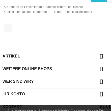
Sie können Ihr Einverständnis jederzeit widerrufen. Unsere
Kontaktinformationen finden Sie u. a. in der Datenschutzerklärung.
Facebook

ARTIKEL

WEITERE ONLINE SHOPS

WER SIND WIR?

IHR KONTO
key
KONTAKT