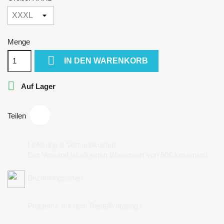
Menge

IN DEN WARENKORB

Auf Lager
Teilen
Lieferung & Versandkosten
Der Versand ist ab einen Warenwert von 50€ kostenlos!
Bezahlungsarten
Probleme mit dem Bestellvorgang?