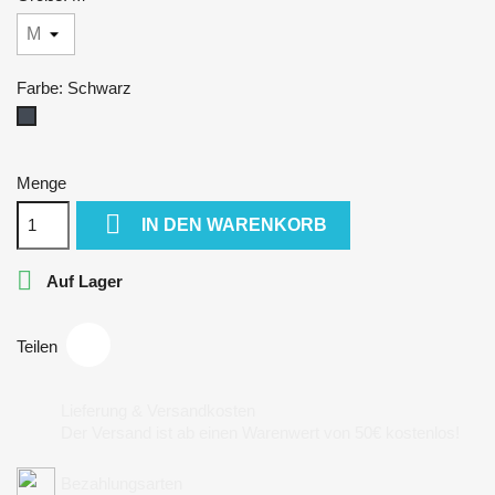
Farbe: Schwarz
Schwarz
Menge

IN DEN WARENKORB

Auf Lager
Teilen
Lieferung & Versandkosten
Der Versand ist ab einen Warenwert von 50€ kostenlos!
Bezahlungsarten