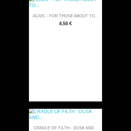
AC/DC - FOR THOSE ABOUT TO...
4,50 €
CRADLE OF FILTH - DUSK AND...