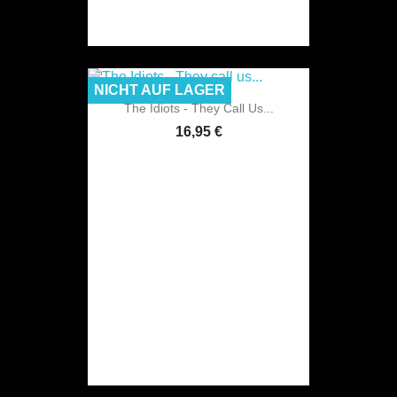
NICHT AUF LAGER
The Idiots - They Call Us...
16,95 €