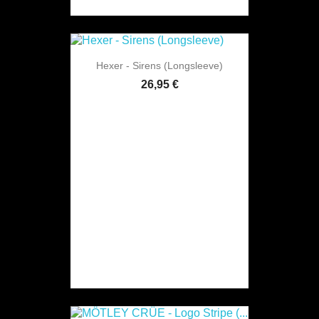
Hexer - Sirens (Longsleeve)
26,95 €