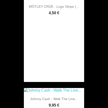
MÖTLEY CRÜE - Logo Stripe (...
4,50 €
Johnny Cash - Walk The Line...
9,95 €