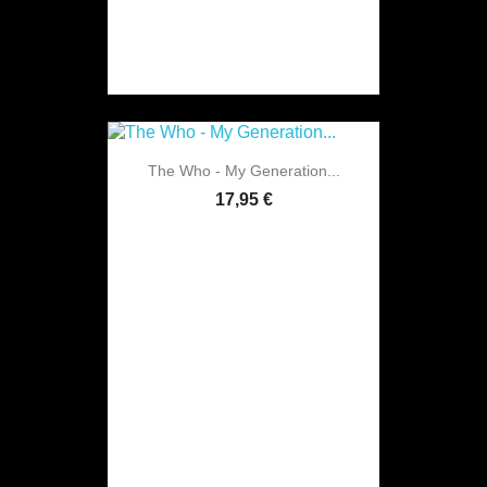
The Who - My Generation...
17,95 €