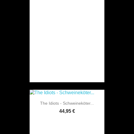
The Idiots - Schweineköter...
44,95 €