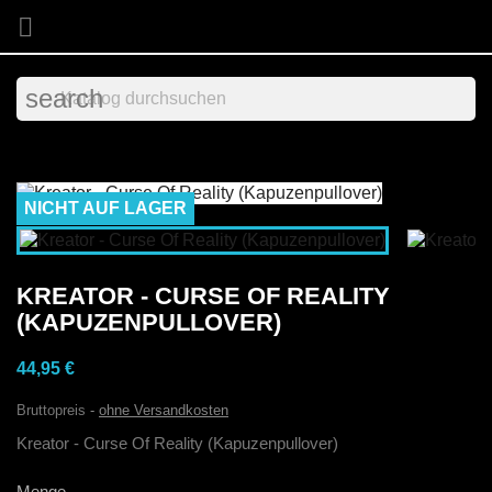

search
NICHT AUF LAGER
KREATOR - CURSE OF REALITY
(KAPUZENPULLOVER)
44,95 €
Bruttopreis
ohne Versandkosten
Kreator - Curse Of Reality (Kapuzenpullover)
Menge