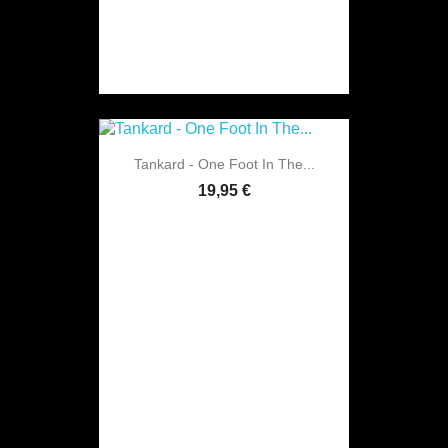
Tankard - One Foot In The...
19,95 €