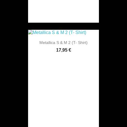
Metallica S & M 2 (T- Shirt)
17,95 €