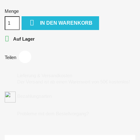
Menge

IN DEN WARENKORB

Auf Lager
Teilen
Lieferung & Versandkosten
Der Versand ist ab einen Warenwert von 50€ kostenlos!
Bezahlungsarten
Probleme mit dem Bestellvorgang?