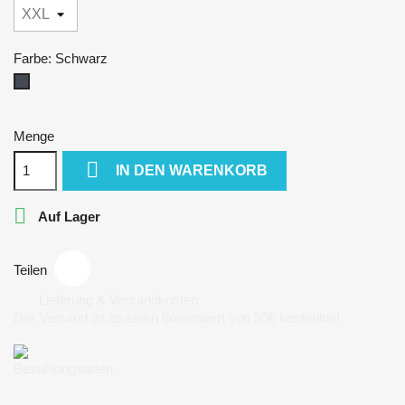
Farbe: Schwarz
Schwarz
Menge

IN DEN WARENKORB

Auf Lager
Teilen
Lieferung & Versandkosten
Der Versand ist ab einen Warenwert von 50€ kostenlos!
Bezahlungsarten