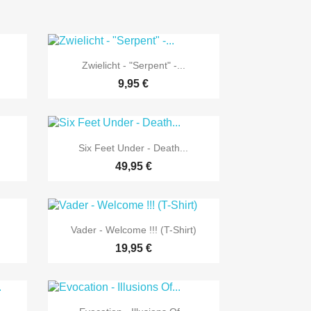

Vorschau
Zwielicht - "Serpent" -...
9,95 €

Vorschau
Six Feet Under - Death...
49,95 €

Vorschau
Vader - Welcome !!! (T-Shirt)
19,95 €

Vorschau