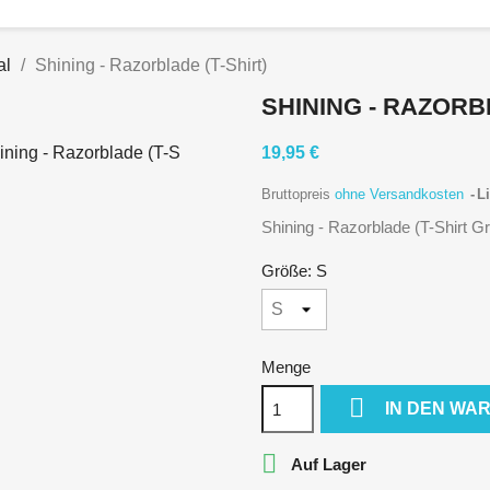
al
Shining - Razorblade (T-Shirt)
SHINING - RAZORB
19,95 €
Bruttopreis
ohne Versandkosten
Li
Shining - Razorblade (T-Shirt G
Größe: S
Menge

IN DEN WA

Auf Lager