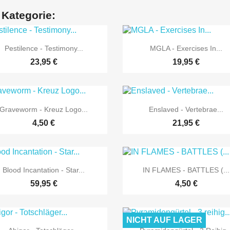
 Kategorie:


Vorschau
Vorschau
Pestilence - Testimony...
MGLA - Exercises In...
23,95 €
19,95 €


Vorschau
Vorschau
Graveworm - Kreuz Logo...
Enslaved - Vertebrae...
4,50 €
21,95 €


Vorschau
Vorschau
Blood Incantation - Star...
IN FLAMES - BATTLES (...
59,95 €
4,50 €
NICHT AUF LAGER


Vorschau
Vorschau