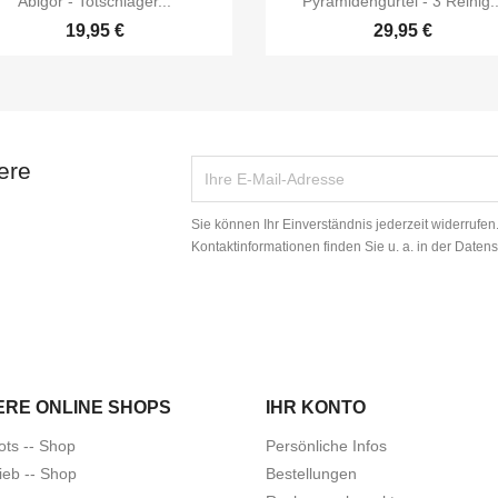
Abigor - Totschläger...
Pyramidengürtel - 3 Reihig..
19,95 €
29,95 €
ere
Sie können Ihr Einverständnis jederzeit widerrufe
Kontaktinformationen finden Sie u. a. in der Daten
ERE ONLINE SHOPS
IHR KONTO
ots -- Shop
Persönliche Infos
ieb -- Shop
Bestellungen