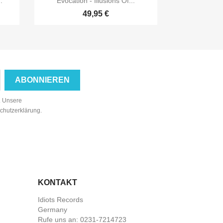
.
Evocation - Illusions Of...
49,95 €
n. Unsere
schutzerklärung.
KONTAKT
Idiots Records
Germany
Rufe uns an:
0231-7214723