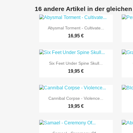
16 andere Artikel in der gleichen

Vorschau
Abysmal Torment - Cultivate...
16,95 €

Vorschau
Six Feet Under Spine Skull...
19,95 €

Vorschau
Cannibal Corpse - Violence...
19,95 €

Vorschau