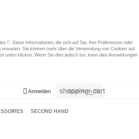
 \". Diese Informationen, die sich auf Sie, Ihre Präferenzen oder
 es erwarten. Sie können mehr über die Verwendung von Cookies auf
ten unten klicken. Wenn Sie dies jedoch tun, kann dies Auswirkungen
shopping_cart

Warenkorb
(0)
Anmelden
ESSOIRES
SECOND HAND