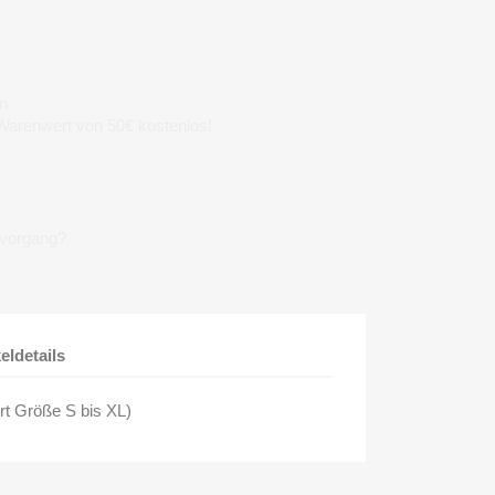
n
 Warenwert von 50€ kostenlos!
lvorgang?
keldetails
rt Größe S bis XL)