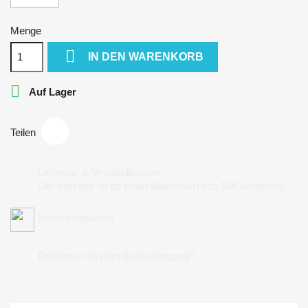
Menge

IN DEN WARENKORB

Auf Lager
Teilen
Lieferung & Versandkosten
Der Versand ist ab einen Warenwert von 50€ kostenlos!
Bezahlungsarten
Probleme mit dem Bestellvorgang?