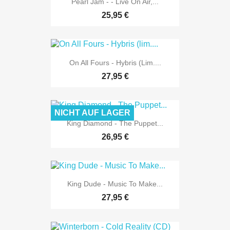
Pearl Jam - - Live On Air,...
25,95 €
On All Fours - Hybris (lim....
27,95 €
NICHT AUF LAGER
King Diamond - The Puppet...
26,95 €
King Dude - Music To Make...
27,95 €