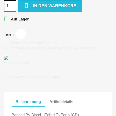

IN DEN WARENKORB

Auf Lager
Teilen
Lieferung & Versandkosten
Der Versand ist ab einen Warenwert von 50€ kostenlos!
Bezahlungsarten
Probleme mit dem Bestellvorgang?
Beschreibung
Artikeldetails
Bonded By Blood - Exiled To Earth (CD)