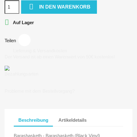

IN DEN WARENKORB

Auf Lager
Teilen
Lieferung & Versandkosten
Der Versand ist ab einen Warenwert von 50€ kostenlos!
Bezahlungsarten
Probleme mit dem Bestellvorgang?
Beschreibung
Artikeldetails
Barashasketh - Barashasketh (Black Vinyl)