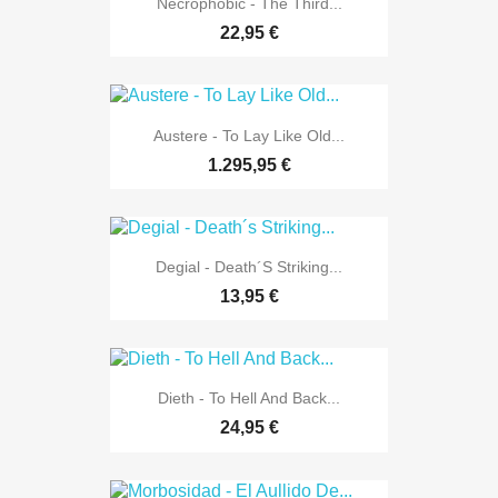
Necrophobic - The Third...
22,95 €
Austere - To Lay Like Old...
1.295,95 €
Degial - Death´s Striking...
13,95 €
Dieth - To Hell And Back...
24,95 €