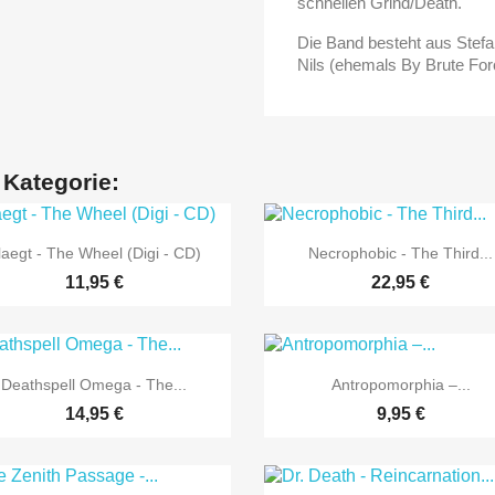
schnellen Grind/Death.
Die Band besteht aus Stef
Nils (ehemals By Brute Fo
 Kategorie:


Vorschau
Vorschau
laegt - The Wheel (Digi - CD)
Necrophobic - The Third...
11,95 €
22,95 €


Vorschau
Vorschau
Deathspell Omega - The...
Antropomorphia –...
14,95 €
9,95 €