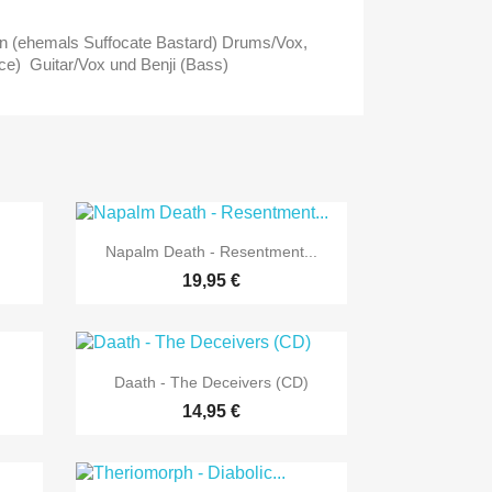
an (ehemals Suffocate Bastard) Drums/Vox,
rce)
Guitar/Vox und Benji (Bass)

Vorschau
Napalm Death - Resentment...
19,95 €

Vorschau
Daath - The Deceivers (CD)
14,95 €