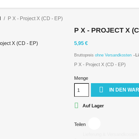
l
P X - Project X (CD - EP)
P X - PROJECT X (C
5,95 €
Bruttopreis
ohne Versandkosten
Li
P X - Project X (CD - EP)
Menge

IN DEN WA

Auf Lager
Teilen
Lieferung & Versandkosten