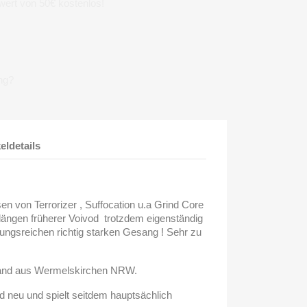
wert von 50€ kostenlos!
ng?
keldetails
sen von Terrorizer , Suffocation u.a Grind Core
längen früherer Voivod trotzdem eigenständig
ungsreichen richtig starken Gesang ! Sehr zu
Band aus Wermelskirchen NRW.
d neu und spielt seitdem hauptsächlich