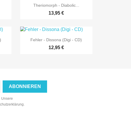

Vorschau
.
Theriomorph - Diabolic...
13,95 €

Vorschau
)
Fehler - Dissona (Digi - CD)
12,95 €
n. Unsere
schutzerklärung.