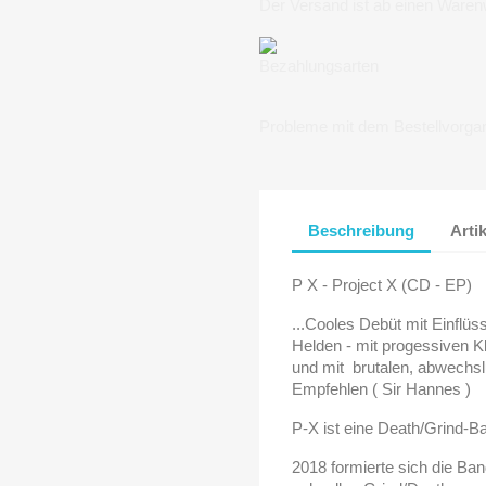
Der Versand ist ab einen Waren
Bezahlungsarten
Probleme mit dem Bestellvorga
Beschreibung
Arti
P X - Project X (CD - EP)
...Cooles Debüt mit Einflüs
Helden - mit progessiven K
und mit brutalen, abwechsl
Empfehlen ( Sir Hannes )
P-X ist eine Death/Grind-
2018 formierte sich die Ban