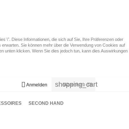
 \". Diese Informationen, die sich auf Sie, Ihre Präferenzen oder
 es erwarten. Sie können mehr über die Verwendung von Cookies auf
ten unten klicken. Wenn Sie dies jedoch tun, kann dies Auswirkungen
shopping_cart

Warenkorb
(0)
Anmelden
ESSOIRES
SECOND HAND