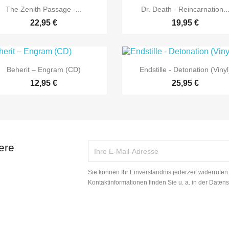


Vorschau
Vorschau
The Zenith Passage -...
Dr. Death - Reincarnation..
22,95 €
19,95 €


Vorschau
Vorschau
Beherit – Engram (CD)
Endstille - Detonation (Vinyl
12,95 €
25,95 €
ere
Sie können Ihr Einverständnis jederzeit widerrufe
Kontaktinformationen finden Sie u. a. in der Daten