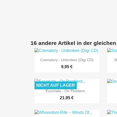
16 andere Artikel in der gleichen

Vorschau
Crematory - Unbroken (Digi CD)
S
9,95 €
NICHT AUF LAGER

Vorschau
Excoriate - On Pestilent...
21,95 €