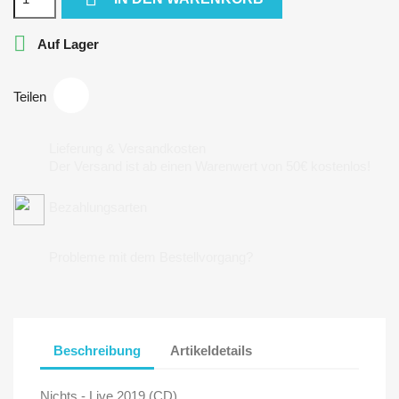

Auf Lager
Teilen
Lieferung & Versandkosten
Der Versand ist ab einen Warenwert von 50€ kostenlos!
Bezahlungsarten
Probleme mit dem Bestellvorgang?
Beschreibung
Artikeldetails
Nichts - Live 2019 (CD)