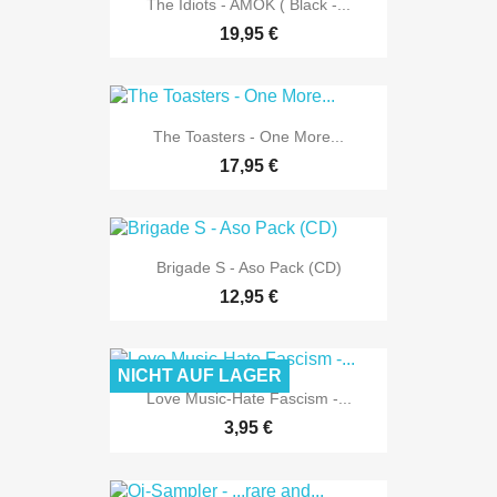
The Idiots - AMOK ( Black -...
19,95 €
The Toasters - One More...
17,95 €
Brigade S - Aso Pack (CD)
12,95 €
NICHT AUF LAGER
Love Music-Hate Fascism -...
3,95 €