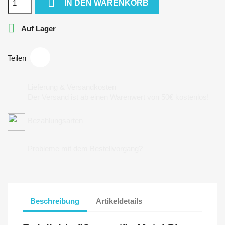

IN DEN WARENKORB

Auf Lager
Teilen
Lieferung & Versandkosten
Der Versand ist ab einen Warenwert von 50€ kostenlos!
Bezahlungsarten
Probleme mit dem Bestellvorgang?
Beschreibung
Artikeldetails