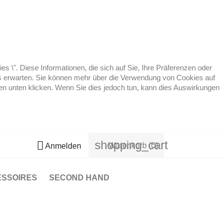
 \". Diese Informationen, die sich auf Sie, Ihre Präferenzen oder
 es erwarten. Sie können mehr über die Verwendung von Cookies auf
ten unten klicken. Wenn Sie dies jedoch tun, kann dies Auswirkungen
shopping_cart

Warenkorb
(0)
Anmelden
ESSOIRES
SECOND HAND