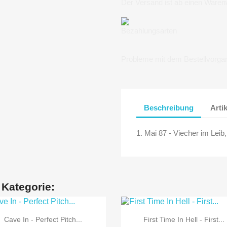
Der Versand ist ab einen Waren
Bezahlungsarten
Probleme mit dem Bestellvorga
Beschreibung
Arti
1. Mai 87 - Viecher im Leib,
 Kategorie:


Vorschau
Vorschau
Cave In - Perfect Pitch...
First Time In Hell - First...