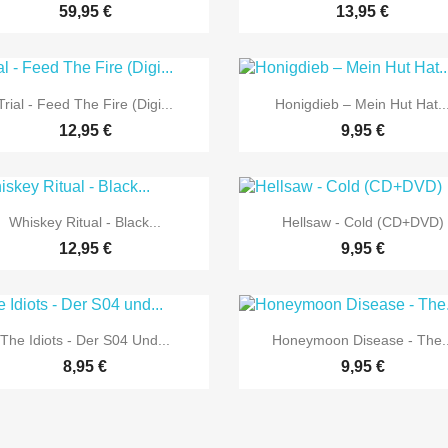
59,95 €
13,95 €


Vorschau
Vorschau
Trial - Feed The Fire (Digi...
Honigdieb – Mein Hut Hat..
12,95 €
9,95 €


Vorschau
Vorschau
Whiskey Ritual - Black...
Hellsaw - Cold (CD+DVD)
12,95 €
9,95 €


Vorschau
Vorschau
The Idiots - Der S04 Und...
Honeymoon Disease - The..
8,95 €
9,95 €