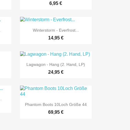
6,95 €

Vorschau
.
Winterstorm - Everfrost...
14,95 €

Vorschau
Lagwagon - Hang (2. Hand, LP)
24,95 €
.

Vorschau
Phantom Boots 10Loch Größe 44
69,95 €