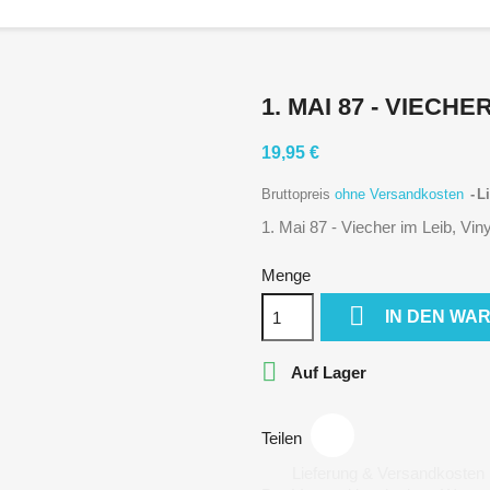
1. MAI 87 - VIECHE
19,95 €
Bruttopreis
ohne Versandkosten
Li
1. Mai 87 - Viecher im Leib, Viny
Menge

IN DEN WA

Auf Lager
Teilen
Lieferung & Versandkosten