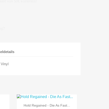
wert von 50€ kostenlos!
ng?
keldetails
 Vinyl

Vorschau
Hold Regained - Die As Fast...