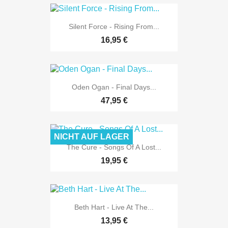
Silent Force - Rising From...
16,95 €
Oden Ogan - Final Days...
47,95 €
NICHT AUF LAGER
The Cure - Songs Of A Lost...
19,95 €
Beth Hart - Live At The...
13,95 €