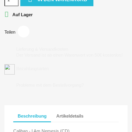

Auf Lager
Teilen
Lieferung & Versandkosten
Der Versand ist ab einen Warenwert von 50€ kostenlos!
Bezahlungsarten
Probleme mit dem Bestellvorgang?
Beschreibung
Artikeldetails
Caliban - I Am Nemesis (CD)