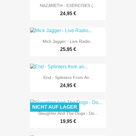
NAZARETH - EXERCISES (...
24,95 €
Mick Jagger - Live Radio...
25,95 €
End - Splinters From An...
24,95 €
NICHT AUF LAGER
Slaughter And The Dogs - Do...
19,95 €