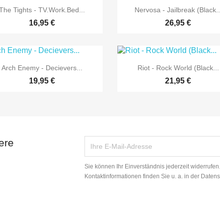


Vorschau
Vorschau
The Tights - TV.Work.Bed...
Nervosa - Jailbreak (Black..
16,95 €
26,95 €


Vorschau
Vorschau
Arch Enemy - Decievers...
Riot - Rock World (Black...
19,95 €
21,95 €
ere
Sie können Ihr Einverständnis jederzeit widerrufe
Kontaktinformationen finden Sie u. a. in der Daten