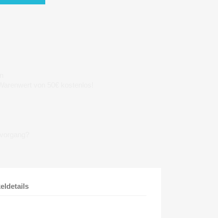
n
 Warenwert von 50€ kostenlos!
lvorgang?
keldetails