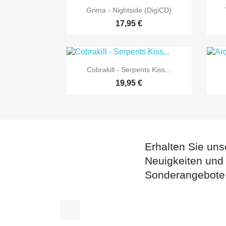

Vorschau
Grima - Nightside (DigiCD)
17,95 €

Vorschau
Cobrakill - Serpents Kiss...
19,95 €
Erhalten Sie uns
Neuigkeiten und
Sonderangebote
Facebook