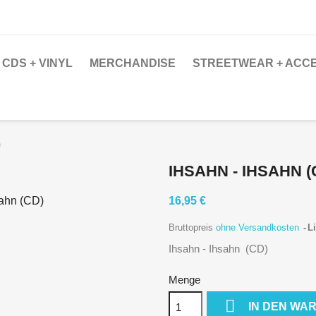
CDS + VINYL
MERCHANDISE
STREETWEAR + ACC
)
IHSAHN - IHSAHN (
16,95 €
Bruttopreis
ohne Versandkosten
Li
Ihsahn - Ihsahn (CD)
Menge

IN DEN WA