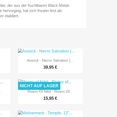
ler, der aus der fruchtbaren Black-Metal-
 hervorging, hat sich Ihsahn fest als
r etabliert.

Vorschau
Assück - Necro Salvation (...
39,95 €
NICHT AUF LAGER

Vorschau
..
Rivers Of Nihil - Rivers Of...
15,95 €