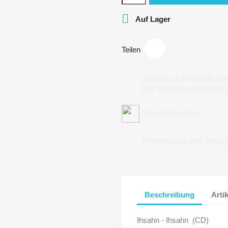

Auf Lager
Teilen
Lieferung & Versandkoste
Der Versand ist ab einen
Bezahlungsarten
Probleme mit dem Bestel
Beschreibung
Arti
Ihsahn - Ihsahn (CD)