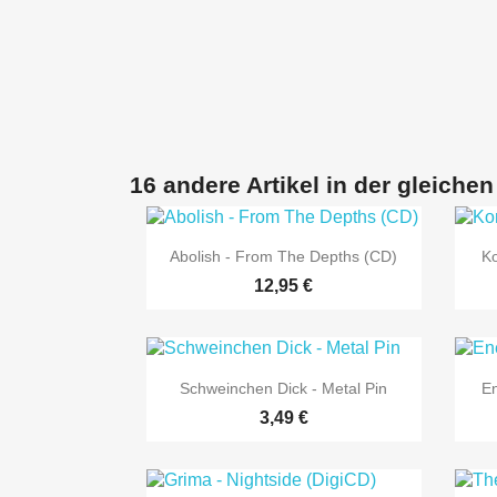
16 andere Artikel in der gleichen

Vorschau
Abolish - From The Depths (CD)
Ko
12,95 €

Vorschau
Schweinchen Dick - Metal Pin
En
3,49 €