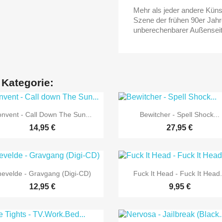
Mehr als jeder andere Künst
Szene der frühen 90er Jahre
unberechenbarer Außenseite
 Kategorie:


Vorschau
Vorschau
nvent - Call Down The Sun...
Bewitcher - Spell Shock...
14,95 €
27,95 €


Vorschau
Vorschau
evelde - Gravgang (Digi-CD)
Fuck It Head - Fuck It Head.
12,95 €
9,95 €