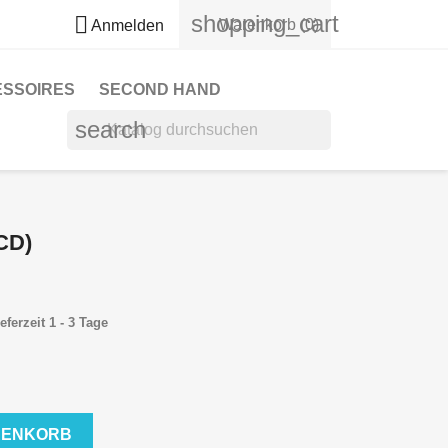
shopping_cart

Warenkorb
(0)
Anmelden
ESSOIRES
SECOND HAND
search
CD)
eferzeit 1 - 3 Tage
RENKORB