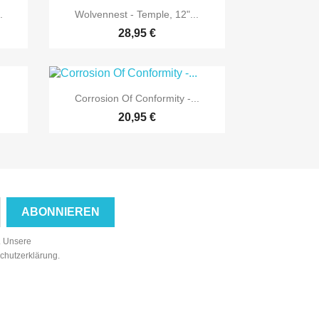

Vorschau
.
Wolvennest - Temple, 12"...
28,95 €

Vorschau
Corrosion Of Conformity -...
20,95 €
n. Unsere
schutzerklärung.