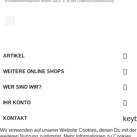
Kontaktinformationen finden Sie u. a. in der Datenschutzerklärung.
Facebook

ARTIKEL

WEITERE ONLINE SHOPS

WER SIND WIR?

IHR KONTO
key
KONTAKT
Wir verwenden auf unserer Website Cookies, denen Du mit der
weiteren Nutzung zustimmst. Mehr Informationen zu Cookies