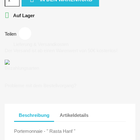

Auf Lager
Teilen
Lieferung & Versandkosten
Der Versand ist ab einen Warenwert von 50€ kostenlos!
Bezahlungsarten
Probleme mit dem Bestellvorgang?
Beschreibung
Artikeldetails
Portemonnaie - " Rasta Hanf "