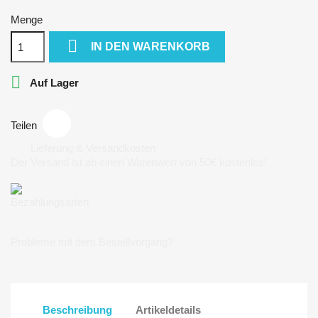
Menge

IN DEN WARENKORB

Auf Lager
Teilen
Lieferung & Versandkosten
Der Versand ist ab einen Warenwert von 50€ kostenlos!
Bezahlungsarten
Probleme mit dem Bestellvorgang?
Beschreibung
Artikeldetails