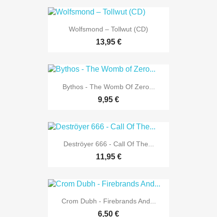
Wolfsmond ‎– Tollwut (CD)
13,95 €
Bythos - The Womb Of Zero...
9,95 €
Deströyer 666 - Call Of The...
11,95 €
Crom Dubh - Firebrands And...
6,50 €