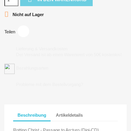

Nicht auf Lager
Teilen
Lieferung & Versandkosten
Der Versand ist ab einen Warenwert von 50€ kostenlos!
Bezahlungsarten
Probleme mit dem Bestellvorgang?
Beschreibung
Artikeldetails
Rotting Christ - Passage to Arcturo (Digi-CD)