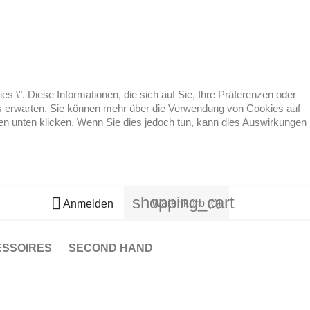
 \". Diese Informationen, die sich auf Sie, Ihre Präferenzen oder
 es erwarten. Sie können mehr über die Verwendung von Cookies auf
ten unten klicken. Wenn Sie dies jedoch tun, kann dies Auswirkungen
shopping_cart

Warenkorb
(0)
Anmelden
ESSOIRES
SECOND HAND