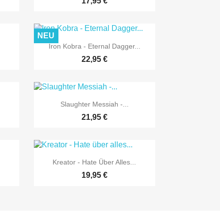
17,95 €
NEU

Vorschau
Iron Kobra - Eternal Dagger...
22,95 €

Vorschau
Slaughter Messiah -...
21,95 €

Vorschau
Kreator - Hate Über Alles...
19,95 €