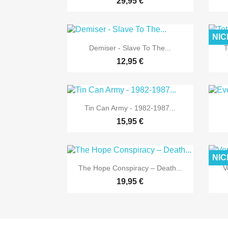
29,95 €
NIC

Vorschau
Demiser - Slave To The...
T
12,95 €

Vorschau
Tin Can Army - 1982-1987...
15,95 €
NIC

Vorschau
The Hope Conspiracy – Death...
V
19,95 €