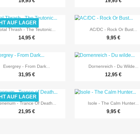
19,95 €
19,95 €
HT AUF LAGER


Vorschau
Vorschau
otal Thrash - The Teutonic...
AC/DC - Rock Or Bust...
14,95 €
9,95 €


Vorschau
Vorschau
Evergrey - From Dark...
Dornenreich - Du Wilde...
31,95 €
12,95 €
HT AUF LAGER


Vorschau
Vorschau
enenum - Trance Of Death...
Isole - The Calm Hunter...
21,95 €
9,95 €