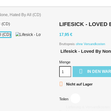
None, Hated By All (CD)
LIFESICK - LOVED 
17,95 €
Bruttopreis
ohne Versandkosten
Lifesick - Loved By Non
Menge

IN DEN WA

Nicht auf Lager
Teilen
Lieferung & Versandkosten