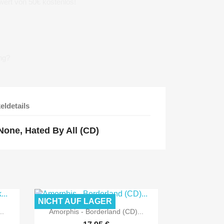
wert von 50€ kostenlos!
ng?
keldetails
None, Hated By All (CD)
NICHT AUF LAGER

Vorschau
..
Amorphis - Borderland (CD)...