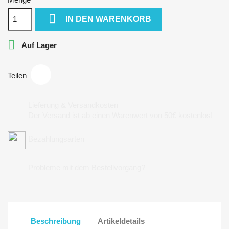

IN DEN WARENKORB

Auf Lager
Teilen
Lieferung & Versandkosten
Der Versand ist ab einen Warenwert von 50€ kostenlos!
Bezahlungsarten
Probleme mit dem Bestellvorgang?
Beschreibung
Artikeldetails