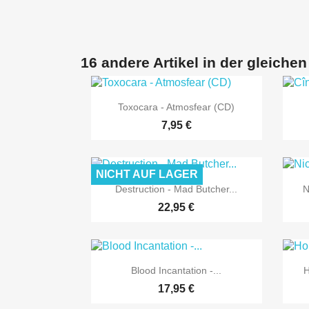
16 andere Artikel in der gleichen

Vorschau
Toxocara - Atmosfear (CD)
7,95 €
NICHT AUF LAGER

Vorschau
Destruction - Mad Butcher...
N
22,95 €

Vorschau
Blood Incantation -...
H
17,95 €