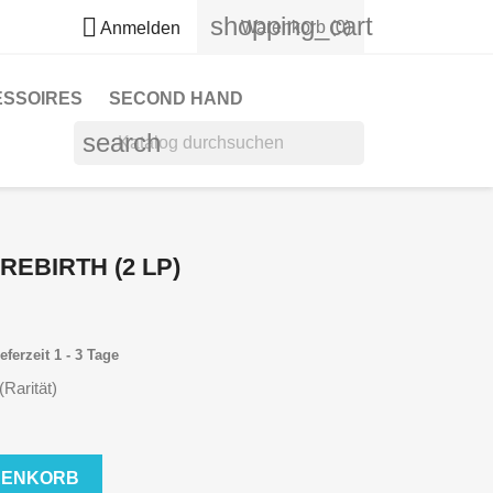
shopping_cart

Warenkorb
(0)
Anmelden
ESSOIRES
SECOND HAND
search
 REBIRTH (2 LP)
eferzeit 1 - 3 Tage
(Rarität)
RENKORB