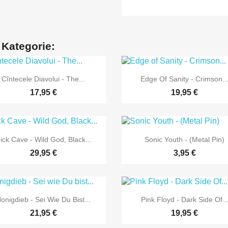
 Kategorie:


Vorschau
Vorschau
Cîntecele Diavolui - The...
Edge Of Sanity - Crimson..
17,95 €
19,95 €


Vorschau
Vorschau
ick Cave - Wild God, Black...
Sonic Youth - (Metal Pin)
29,95 €
3,95 €


Vorschau
Vorschau
onigdieb - Sei Wie Du Bist...
Pink Floyd - Dark Side Of..
21,95 €
19,95 €