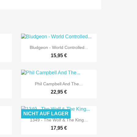

Vorschau
.
Bludgeon - World Controlled...
15,95 €

Vorschau
Phil Campbell And The...
22,95 €
NICHT AUF LAGER

Vorschau
.
1349 - The Wolf & The King...
17,95 €