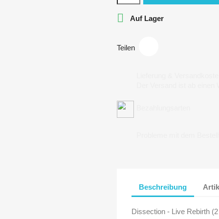

Auf Lager
Teilen
Lieferung & Versandkoste
Der Versand ist ab einen
Bezahlungsarten
Probleme mit dem Bestel
Beschreibung
Arti
Dissection - Live Rebirth (2