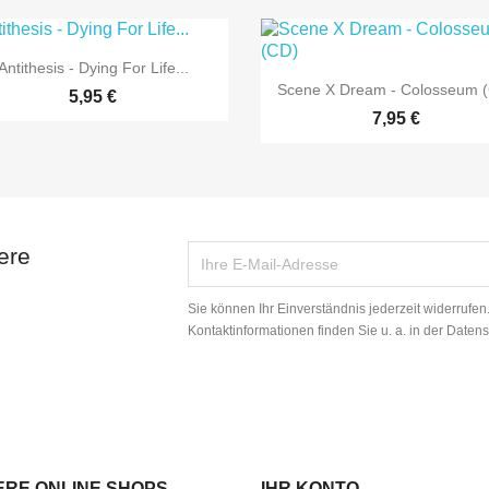

Vorschau
Antithesis - Dying For Life...

Vorschau
Scene X Dream - Colosseum 
5,95 €
7,95 €
ere
Sie können Ihr Einverständnis jederzeit widerrufe
Kontaktinformationen finden Sie u. a. in der Daten
ERE ONLINE SHOPS
IHR KONTO