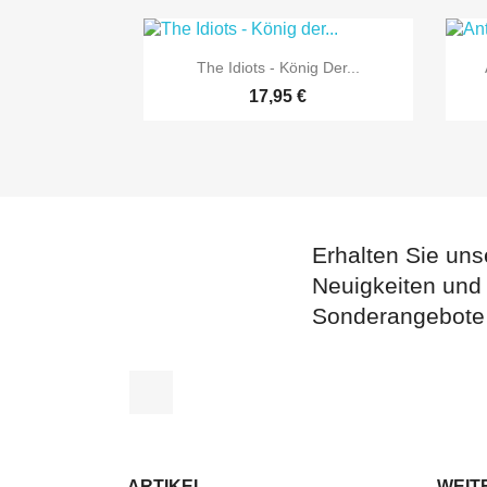

Vorschau
The Idiots - König Der...
17,95 €
Erhalten Sie uns
Neuigkeiten und
Sonderangebote
Facebook
ARTIKEL
WEIT