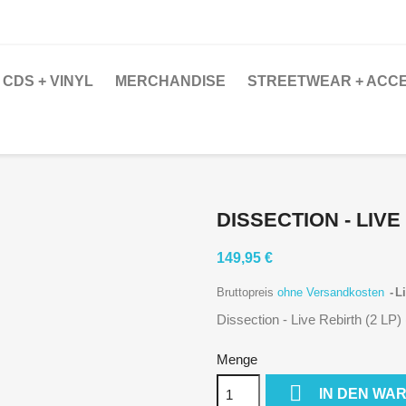
CDS + VINYL
MERCHANDISE
STREETWEAR + ACC
DISSECTION - LIVE
149,95 €
Bruttopreis
ohne Versandkosten
Li
Dissection - Live Rebirth (2 LP) 
Menge

IN DEN WA