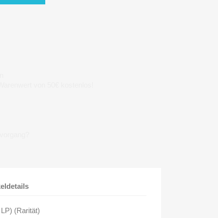
n
 Warenwert von 50€ kostenlos!
lvorgang?
keldetails
 LP) (Rarität)