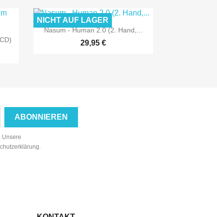
NICHT AUF LAGER

Vorschau
Nasum - Human 2.0 (2. Hand,...
(CD)
29,95 €
n. Unsere
schutzerklärung.
KONTAKT