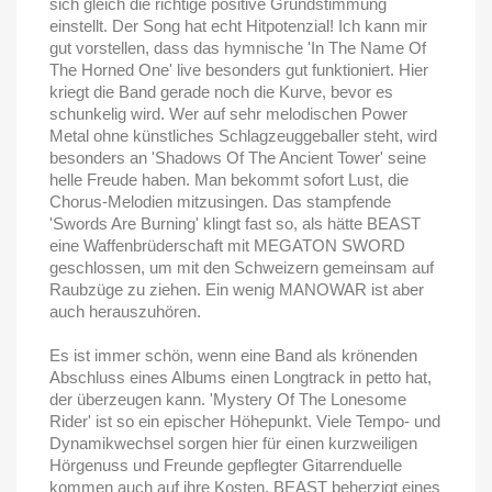
sich gleich die richtige positive Grundstimmung
einstellt. Der Song hat echt Hitpotenzial! Ich kann mir
gut vorstellen, dass das hymnische 'In The Name Of
The Horned One' live besonders gut funktioniert. Hier
kriegt die Band gerade noch die Kurve, bevor es
schunkelig wird. Wer auf sehr melodischen Power
Metal ohne künstliches Schlagzeuggeballer steht, wird
besonders an 'Shadows Of The Ancient Tower' seine
helle Freude haben. Man bekommt sofort Lust, die
Chorus-Melodien mitzusingen. Das stampfende
'Swords Are Burning' klingt fast so, als hätte BEAST
eine Waffenbrüderschaft mit MEGATON SWORD
geschlossen, um mit den Schweizern gemeinsam auf
Raubzüge zu ziehen. Ein wenig MANOWAR ist aber
auch herauszuhören.
Es ist immer schön, wenn eine Band als krönenden
Abschluss eines Albums einen Longtrack in petto hat,
der überzeugen kann. 'Mystery Of The Lonesome
Rider' ist so ein epischer Höhepunkt. Viele Tempo- und
Dynamikwechsel sorgen hier für einen kurzweiligen
Hörgenuss und Freunde gepflegter Gitarrenduelle
kommen auch auf ihre Kosten. BEAST beherzigt eines