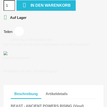

IN DEN WARENKORB

Auf Lager
Teilen
Lieferung & Versandkosten
Der Versand ist ab einen Warenwert von 50€ kostenlos!
Bezahlungsarten
Probleme mit dem Bestellvorgang?
Beschreibung
Artikeldetails
BEAST - ANCIENT POWERS RISING (Vinyl)