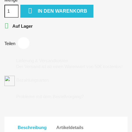

IN DEN WARENKORB

Auf Lager
Teilen
Lieferung & Versandkosten
Der Versand ist ab einen Warenwert von 50€ kostenlos!
Bezahlungsarten
Probleme mit dem Bestellvorgang?
Beschreibung
Artikeldetails