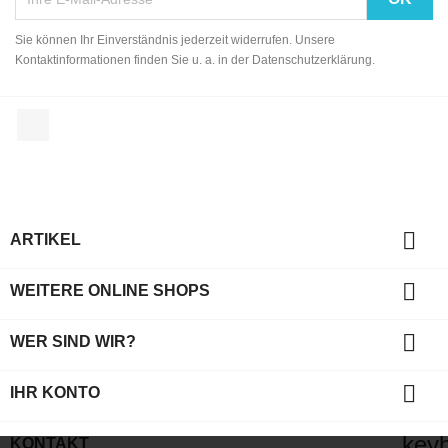
Sie können Ihr Einverständnis jederzeit widerrufen. Unsere
Kontaktinformationen finden Sie u. a. in der Datenschutzerklärung.
Facebook

ARTIKEL

WEITERE ONLINE SHOPS

WER SIND WIR?

IHR KONTO
key
KONTAKT