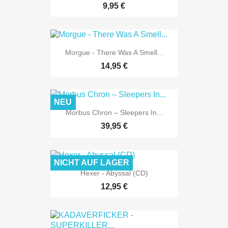
9,95 €
Morgue - There Was A Smell...
14,95 €
NEU
Morbus Chron – Sleepers In...
39,95 €
NICHT AUF LAGER
Hexer - Abyssal (CD)
12,95 €