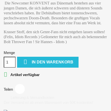
Die Newcomer KONVENT aus Dänemark bestehen aus vier
jungen Damen, die sich äußerst schweren und düsteren Sounds
verschrieben haben. Ihr Debütalbum bietet tonnenschweren,
pechschwarzen Doom-Death. Besonders die gruftigen Vocals
lassen absolut nicht vermuten, dass hier eine Frau am Werk ist.
Krasser Stoff, den sich Genre-Fans nicht entgehen lassen sollten!
(Felix, Idiots Records ) Geilometer für mich auch als bekennender
Bolt Thrower Fan ! Sir Hannes - Idiots )
Menge

IN DEN WARENKORB

Artikel verfügbar
Teilen
Lieferung & Versandkosten
Der Versand ist ab einen Warenwert von 50€ kostenlos!