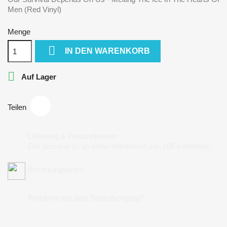
Men (Red Vinyl)
Menge

IN DEN WARENKORB

Auf Lager
Teilen
Lieferung & Versandkosten
Der Versand ist ab einen Warenwert von 50€ kostenlos!
Bezahlungsarten
Probleme mit dem Bestellvorgang?