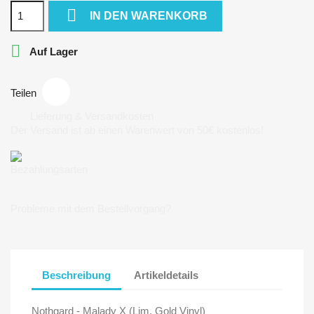

IN DEN WARENKORB

Auf Lager
Teilen
Lieferung & Versandkosten
Der Versand ist ab einen Warenwert von 50€ kostenlos!
Bezahlungsarten
Probleme mit dem Bestellvorgang?
Beschreibung
Artikeldetails
Nothgard - Malady X (Lim. Gold Vinyl)