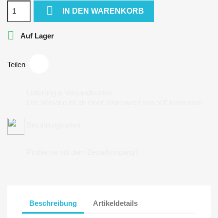

IN DEN WARENKORB

Auf Lager
Teilen
Lieferung & Versandkosten
Der Versand ist ab einen Warenwert von 50€ kostenlos!
Bezahlungsarten
Probleme mit dem Bestellvorgang?
Beschreibung
Artikeldetails