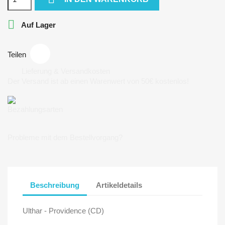

Auf Lager
Teilen
Lieferung & Versandkosten
Der Versand ist ab einen Warenwert von 50€ kostenlos!
Bezahlungsarten
Probleme mit dem Bestellvorgang?
Beschreibung
Artikeldetails
Ulthar - Providence (CD)