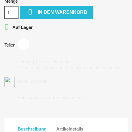
Menge

IN DEN WARENKORB

Auf Lager
Teilen
Lieferung & Versandkosten
Der Versand ist ab einen Warenwert von 50€ kostenlos!
Bezahlungsarten
Probleme mit dem Bestellvorgang?
Beschreibung
Artikeldetails