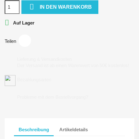

IN DEN WARENKORB

Auf Lager
Teilen
Lieferung & Versandkosten
Der Versand ist ab einen Warenwert von 50€ kostenlos!
Bezahlungsarten
Probleme mit dem Bestellvorgang?
Beschreibung
Artikeldetails