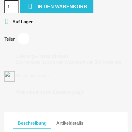

IN DEN WARENKORB

Auf Lager
Teilen
Lieferung & Versandkosten
Der Versand ist ab einen Warenwert von 50€ kostenlos!
Bezahlungsarten
Probleme mit dem Bestellvorgang?
Beschreibung
Artikeldetails