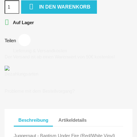

IN DEN WARENKORB

Auf Lager
Teilen
Lieferung & Versandkosten
Der Versand ist ab einen Warenwert von 50€ kostenlos!
Bezahlungsarten
Probleme mit dem Bestellvorgang?
Beschreibung
Artikeldetails
Juggernaut - Baptism Under Fire (Red/White Vinyl)