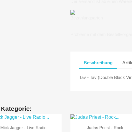
Der Versand ist ab einen Waren
Bezahlungsarten
Probleme mit dem Bestellvorga
Beschreibung
Arti
Tav - Tav (Double Black Vin
 Kategorie:


Vorschau
Vorschau
Mick Jagger - Live Radio...
Judas Priest - Rock...