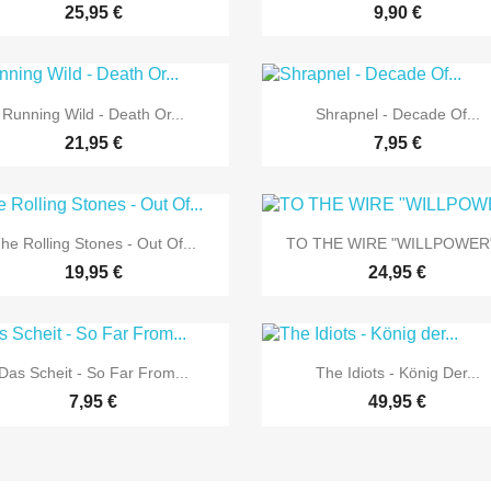
25,95 €
9,90 €


Vorschau
Vorschau
Running Wild - Death Or...
Shrapnel - Decade Of...
21,95 €
7,95 €


Vorschau
Vorschau
he Rolling Stones - Out Of...
TO THE WIRE "WILLPOWER"
19,95 €
24,95 €


Vorschau
Vorschau
Das Scheit - So Far From...
The Idiots - König Der...
7,95 €
49,95 €