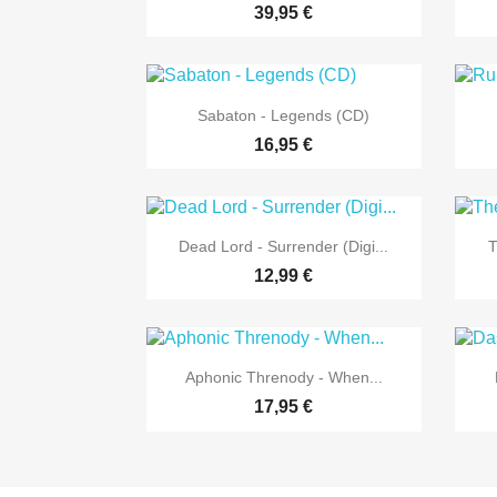
39,95 €

Vorschau
Sabaton - Legends (CD)
16,95 €

Vorschau
Dead Lord - Surrender (Digi...
T
12,99 €

Vorschau
Aphonic Threnody - When...
17,95 €