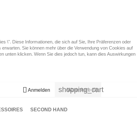
 \". Diese Informationen, die sich auf Sie, Ihre Präferenzen oder
 es erwarten. Sie können mehr über die Verwendung von Cookies auf
ten unten klicken. Wenn Sie dies jedoch tun, kann dies Auswirkungen
shopping_cart

Warenkorb
(0)
Anmelden
ESSOIRES
SECOND HAND