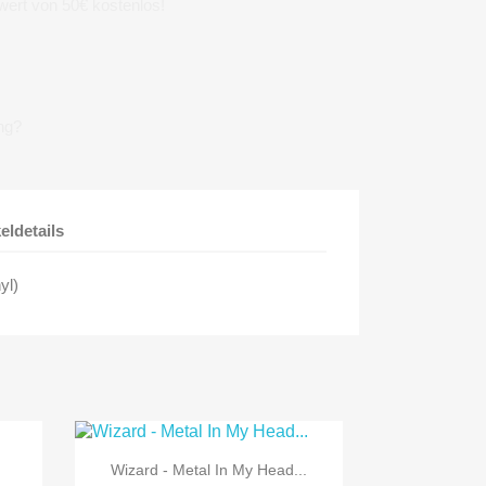
wert von 50€ kostenlos!
ng?
keldetails
yl)

Vorschau
Wizard - Metal In My Head...