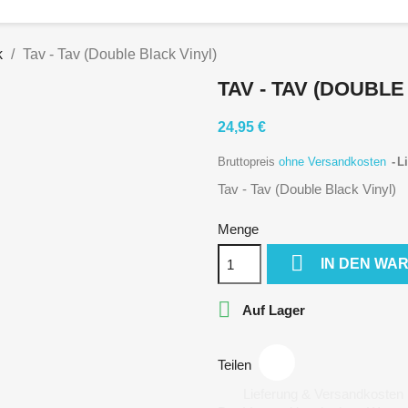
k
Tav - Tav (Double Black Vinyl)
TAV - TAV (DOUBLE
24,95 €
Bruttopreis
ohne Versandkosten
Li
Tav - Tav (Double Black Vinyl)
Menge

IN DEN WA

Auf Lager
Teilen
Lieferung & Versandkosten