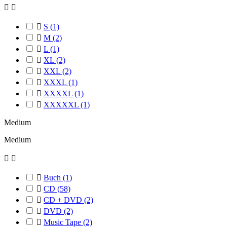



S
(1)

M
(2)

L
(1)

XL
(2)

XXL
(2)

XXXL
(1)

XXXXL
(1)

XXXXXL
(1)
Medium
Medium



Buch
(1)

CD
(58)

CD + DVD
(2)

DVD
(2)

Music Tape
(2)