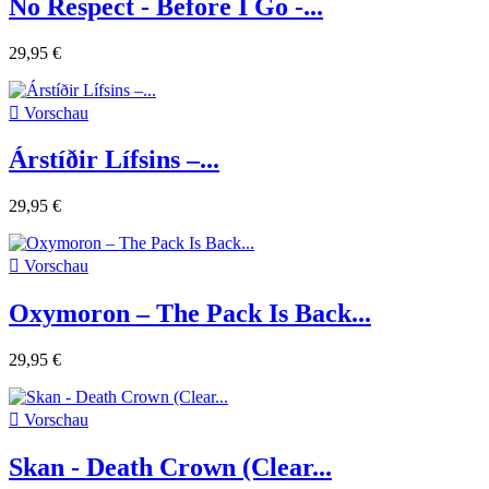
No Respect - Before I Go -...
29,95 €

Vorschau
Árstíðir Lífsins –...
29,95 €

Vorschau
Oxymoron – The Pack Is Back...
29,95 €

Vorschau
Skan - Death Crown (Clear...