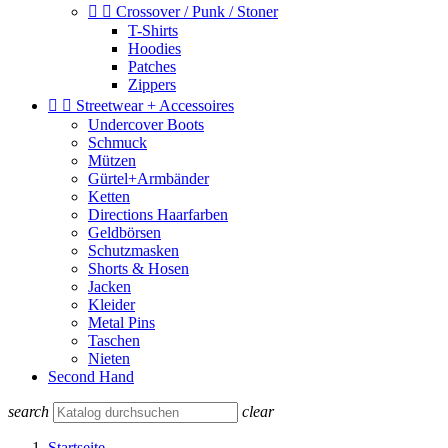


Crossover / Punk / Stoner
T-Shirts
Hoodies
Patches
Zippers


Streetwear + Accessoires
Undercover Boots
Schmuck
Mützen
Gürtel+Armbänder
Ketten
Directions Haarfarben
Geldbörsen
Schutzmasken
Shorts & Hosen
Jacken
Kleider
Metal Pins
Taschen
Nieten
Second Hand
search
clear
Startseite