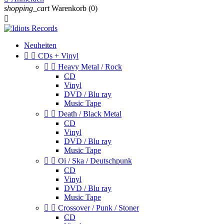
shopping_cart
Warenkorb
(0)

Neuheiten


CDs + Vinyl


Heavy Metal / Rock
CD
Vinyl
DVD / Blu ray
Music Tape


Death / Black Metal
CD
Vinyl
DVD / Blu ray
Music Tape


Oi / Ska / Deutschpunk
CD
Vinyl
DVD / Blu ray
Music Tape


Crossover / Punk / Stoner
CD