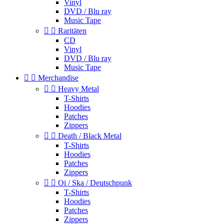
Vinyl
DVD / Blu ray
Music Tape


Raritäten
CD
Vinyl
DVD / Blu ray
Music Tape


Merchandise


Heavy Metal
T-Shirts
Hoodies
Patches
Zippers


Death / Black Metal
T-Shirts
Hoodies
Patches
Zippers


Oi / Ska / Deutschpunk
T-Shirts
Hoodies
Patches
Zippers