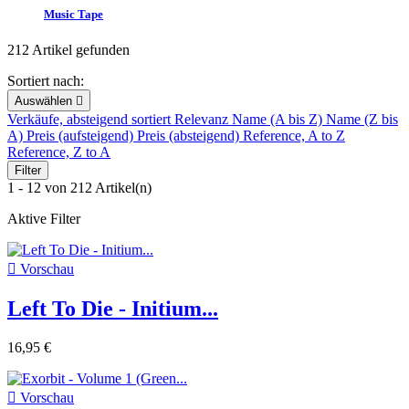
Music Tape
212 Artikel gefunden
Sortiert nach:
Auswählen

Verkäufe, absteigend sortiert
Relevanz
Name (A bis Z)
Name (Z bis
A)
Preis (aufsteigend)
Preis (absteigend)
Reference, A to Z
Reference, Z to A
Filter
1 - 12 von 212 Artikel(n)
Aktive Filter

Vorschau
Left To Die - Initium...
16,95 €

Vorschau