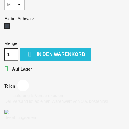
Farbe: Schwarz
Schwarz
Menge

IN DEN WARENKORB

Auf Lager
Teilen
Lieferung & Versandkosten
Der Versand ist ab einen Warenwert von 50€ kostenlos!
Bezahlungsarten