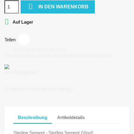

IN DEN WARENKORB

Auf Lager
Teilen
Lieferung & Versandkosten
Der Versand ist ab einen Warenwert von 50€ kostenlos!
Bezahlungsarten
Probleme mit dem Bestellvorgang?
Beschreibung
Artikeldetails
Sterling Serpent - Sterling Serpent (Vinyl)