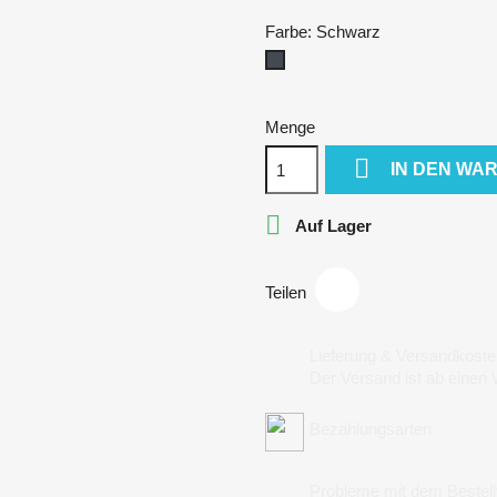
Farbe: Schwarz
Schwarz
Menge

IN DEN WA

Auf Lager
Teilen
Lieferung & Versandkoste
Der Versand ist ab einen
Bezahlungsarten
Probleme mit dem Bestel