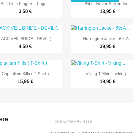


Vorschau
Vorschau
Stiff Little Fingers - Logo...
Blitz - Never Surrender...
3,50 €
13,95 €


Vorschau
Vorschau
LACK VEIL BRIDE - DEVIL (...
Harrington Jacke - 69: A...
4,50 €
39,95 €


Vorschau
Vorschau
Capitalism Kills ( T-Shirt )
Viking T-Shirt - Viking...
15,95 €
19,95 €
ere