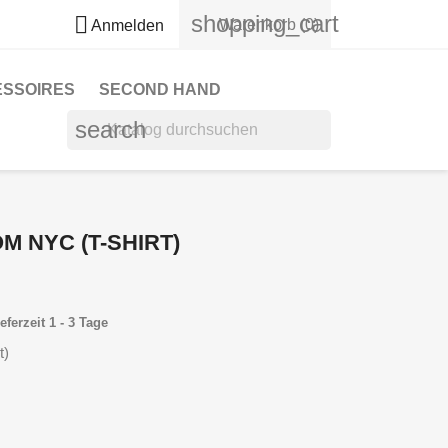
shopping_cart

Warenkorb
(0)
Anmelden
ESSOIRES
SECOND HAND
search
OM NYC (T-SHIRT)
eferzeit 1 - 3 Tage
t)