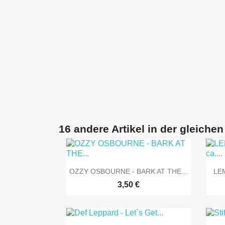
16 andere Artikel in der gleichen

Vorschau
OZZY OSBOURNE - BARK AT THE...
LEM
3,50 €