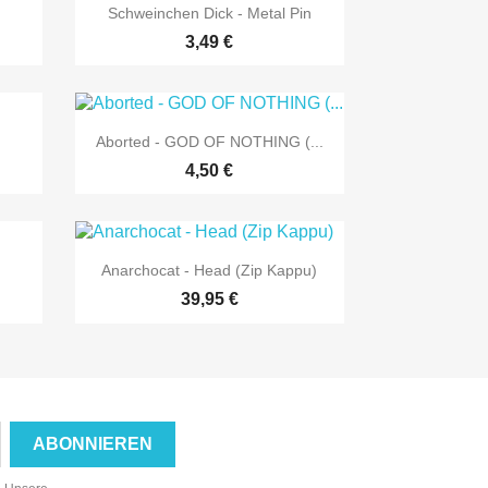

Vorschau
Schweinchen Dick - Metal Pin
3,49 €

Vorschau
Aborted - GOD OF NOTHING (...
4,50 €

Vorschau
Anarchocat - Head (Zip Kappu)
39,95 €