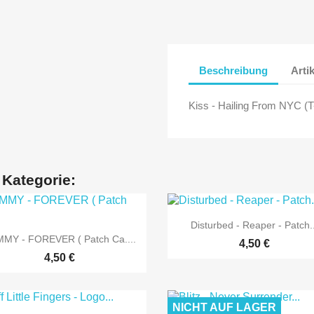
Beschreibung
Arti
Kiss - Hailing From NYC (T-
 Kategorie:

Vorschau
Disturbed - Reaper - Patch..

Vorschau
MY - FOREVER ( Patch Ca....
4,50 €
4,50 €
NICHT AUF LAGER