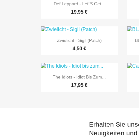

Vorschau
Def Leppard - Let´s Get...
19,95 €

Vorschau
Zwielicht - Sigil (Patch)
B
4,50 €

Vorschau
The Idiots - Idiot Bis Zum...
17,95 €
Erhalten Sie uns
Neuigkeiten und