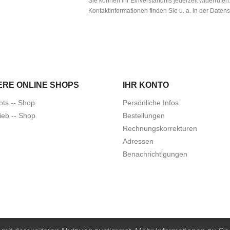
Sie können Ihr Einverständnis jederzeit widerrufe
Kontaktinformationen finden Sie u. a. in der Daten
ERE ONLINE SHOPS
IHR KONTO
ots -- Shop
Persönliche Infos
ieb -- Shop
Bestellungen
Rechnungskorrekturen
Adressen
Benachrichtigungen