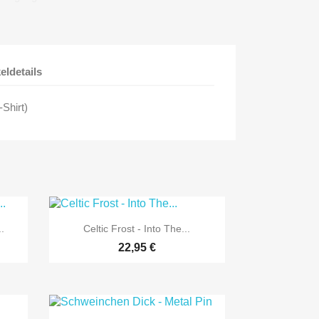
keldetails
Shirt)

Vorschau
.
Celtic Frost - Into The...
22,95 €