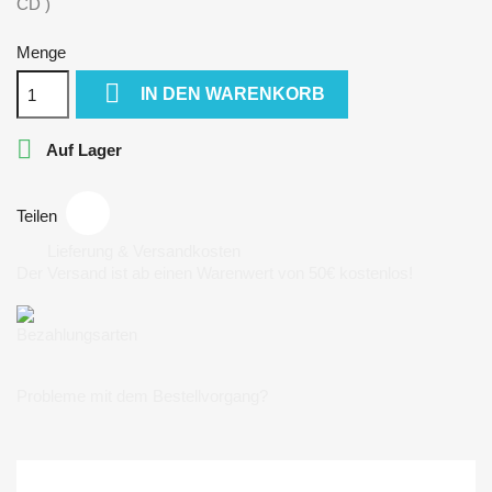
CD )
Menge

IN DEN WARENKORB

Auf Lager
Teilen
Lieferung & Versandkosten
Der Versand ist ab einen Warenwert von 50€ kostenlos!
Bezahlungsarten
Probleme mit dem Bestellvorgang?