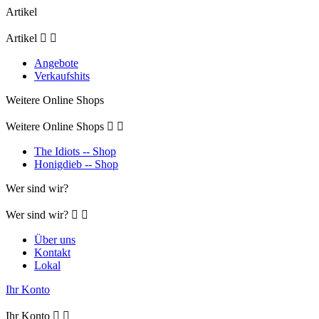
Artikel
Artikel


Angebote
Verkaufshits
Weitere Online Shops
Weitere Online Shops


The Idiots -- Shop
Honigdieb -- Shop
Wer sind wir?
Wer sind wir?


Über uns
Kontakt
Lokal
Ihr Konto
Ihr Konto

