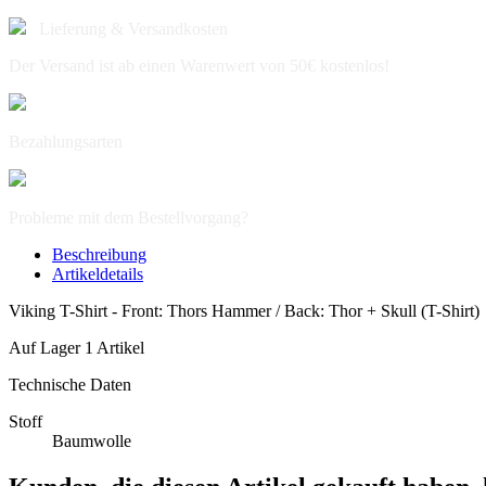
Lieferung & Versandkosten
Der Versand ist ab einen Warenwert von 50€ kostenlos!
Bezahlungsarten
Probleme mit dem Bestellvorgang?
Beschreibung
Artikeldetails
Viking T-Shirt - Front: Thors Hammer / Back: Thor + Skull (T-Shirt)
Auf Lager
1 Artikel
Technische Daten
Stoff
Baumwolle