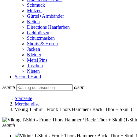
Schmuck
Mützen
Gürtel+Armbänder
Ketten
Directions Haarfarben
Geldbörsen
Schutzmasken
Shorts & Hosen
Jacken
Kleider
Metal Pins
Taschen
Nieten
Second Hand
search
clear
Startseite
Merchandise
Viking T-Shirt - Front: Thors Hammer / Back: Thor + Skull (T-
search