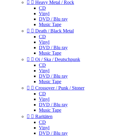


Heavy Metal / Rock
CD
Vinyl
DVD / Blu ray
Music Tape


Death / Black Metal
CD
Vinyl
DVD / Blu ray
Music Tape


Oi / Ska / Deutschpunk
CD
Vinyl
DVD / Blu ray
Music Tape


Crossover / Punk / Stoner
CD
Vinyl
DVD / Blu ray
Music Tape


Raritäten
CD
Vinyl
DVD / Blu ray