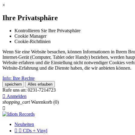
×
Ihre Privatsphäre
Kontrollieren Sie Ihre Privatsphäre
Cookie Manager
Cookie-Richtlinien
Wenn Sie eine Website besuchen, können Informationen in Ihrem Brows
Internet-Gerät (Computer, Tablet oder Handy) beziehen, werden haupt
Website erfahren und die Einstellung nicht notwendiger Cookies verh
Website-Erfahrung und die Dienste haben, die wir anbieten können.
Info: Ihre Rechte
speichern
Alles erlauben
Rufe uns an:
0231-7214723

Anmelden
shopping_cart
Warenkorb
(0)

Neuheiten


CDs + Vinyl