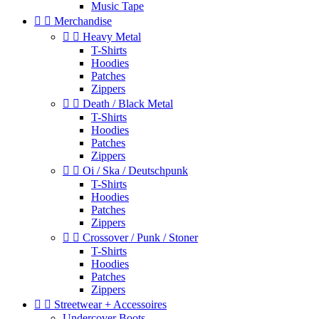
Music Tape


Merchandise


Heavy Metal
T-Shirts
Hoodies
Patches
Zippers


Death / Black Metal
T-Shirts
Hoodies
Patches
Zippers


Oi / Ska / Deutschpunk
T-Shirts
Hoodies
Patches
Zippers


Crossover / Punk / Stoner
T-Shirts
Hoodies
Patches
Zippers


Streetwear + Accessoires
Undercover Boots