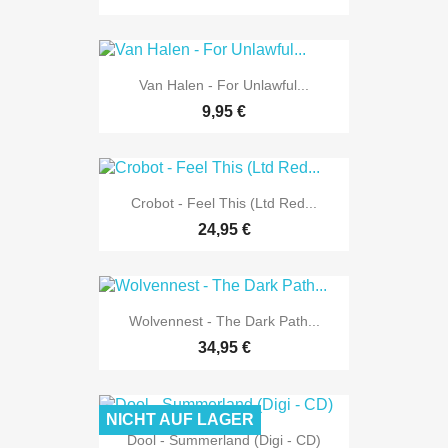
Van Halen - For Unlawful...
9,95 €
Crobot - Feel This (Ltd Red...
24,95 €
Wolvennest - The Dark Path...
34,95 €
NICHT AUF LAGER
Dool - Summerland (Digi - CD)