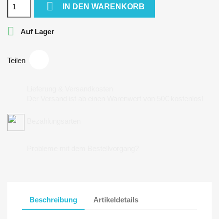

IN DEN WARENKORB

Auf Lager
Teilen
Lieferung & Versandkosten
Der Versand ist ab einen Warenwert von 50€ kostenlos!
Bezahlungsarten
Probleme mit dem Bestellvorgang?
Beschreibung
Artikeldetails