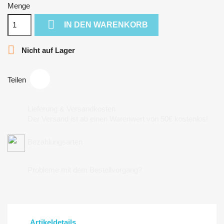
Menge

IN DEN WARENKORB

Nicht auf Lager
Teilen
Lieferung & Versandkosten
Der Versand ist ab einen Warenwert von 50€ kostenlos!
Bezahlungsarten
Probleme mit dem Bestellvorgang?
Artikeldetails