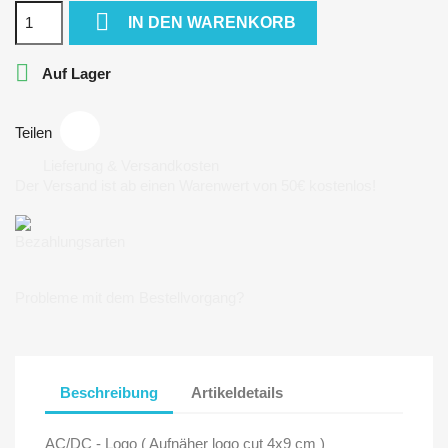

IN DEN WARENKORB

Auf Lager
Teilen
Lieferung & Versandkosten
Der Versand ist ab einen Warenwert von 50€ kostenlos!
Bezahlungsarten
Probleme mit dem Bestellvorgang?
Beschreibung
Artikeldetails
AC/DC - Logo ( Aufnäher logo cut 4x9 cm )