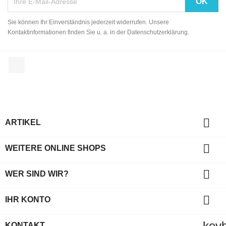
Sie können Ihr Einverständnis jederzeit widerrufen. Unsere
Kontaktinformationen finden Sie u. a. in der Datenschutzerklärung.
Facebook

ARTIKEL

WEITERE ONLINE SHOPS

WER SIND WIR?

IHR KONTO
key
KONTAKT