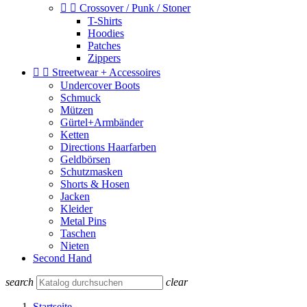


Crossover / Punk / Stoner
T-Shirts
Hoodies
Patches
Zippers


Streetwear + Accessoires
Undercover Boots
Schmuck
Mützen
Gürtel+Armbänder
Ketten
Directions Haarfarben
Geldbörsen
Schutzmasken
Shorts & Hosen
Jacken
Kleider
Metal Pins
Taschen
Nieten
Second Hand
search
clear
Startseite