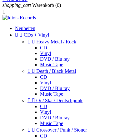
shopping_cart
Warenkorb
(0)

Neuheiten


CDs + Vinyl


Heavy Metal / Rock
CD
Vinyl
DVD / Blu ray
Music Tape


Death / Black Metal
CD
Vinyl
DVD / Blu ray
Music Tape


Oi / Ska / Deutschpunk
CD
Vinyl
DVD / Blu ray
Music Tape


Crossover / Punk / Stoner
CD