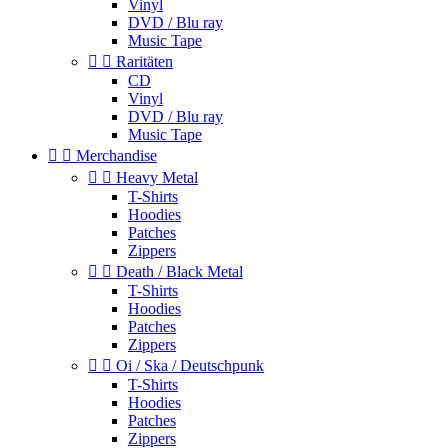
Vinyl
DVD / Blu ray
Music Tape


Raritäten
CD
Vinyl
DVD / Blu ray
Music Tape


Merchandise


Heavy Metal
T-Shirts
Hoodies
Patches
Zippers


Death / Black Metal
T-Shirts
Hoodies
Patches
Zippers


Oi / Ska / Deutschpunk
T-Shirts
Hoodies
Patches
Zippers