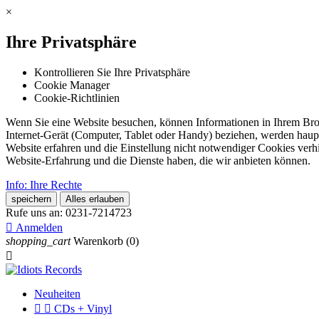
×
Ihre Privatsphäre
Kontrollieren Sie Ihre Privatsphäre
Cookie Manager
Cookie-Richtlinien
Wenn Sie eine Website besuchen, können Informationen in Ihrem Brows
Internet-Gerät (Computer, Tablet oder Handy) beziehen, werden haupt
Website erfahren und die Einstellung nicht notwendiger Cookies verh
Website-Erfahrung und die Dienste haben, die wir anbieten können.
Info: Ihre Rechte
speichern
Alles erlauben
Rufe uns an:
0231-7214723

Anmelden
shopping_cart
Warenkorb
(0)

Neuheiten


CDs + Vinyl