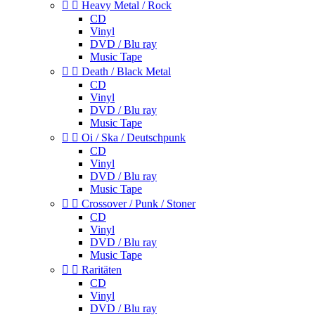


Heavy Metal / Rock
CD
Vinyl
DVD / Blu ray
Music Tape


Death / Black Metal
CD
Vinyl
DVD / Blu ray
Music Tape


Oi / Ska / Deutschpunk
CD
Vinyl
DVD / Blu ray
Music Tape


Crossover / Punk / Stoner
CD
Vinyl
DVD / Blu ray
Music Tape


Raritäten
CD
Vinyl
DVD / Blu ray