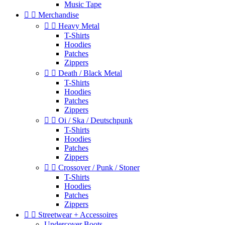
Music Tape


Merchandise


Heavy Metal
T-Shirts
Hoodies
Patches
Zippers


Death / Black Metal
T-Shirts
Hoodies
Patches
Zippers


Oi / Ska / Deutschpunk
T-Shirts
Hoodies
Patches
Zippers


Crossover / Punk / Stoner
T-Shirts
Hoodies
Patches
Zippers


Streetwear + Accessoires
Undercover Boots