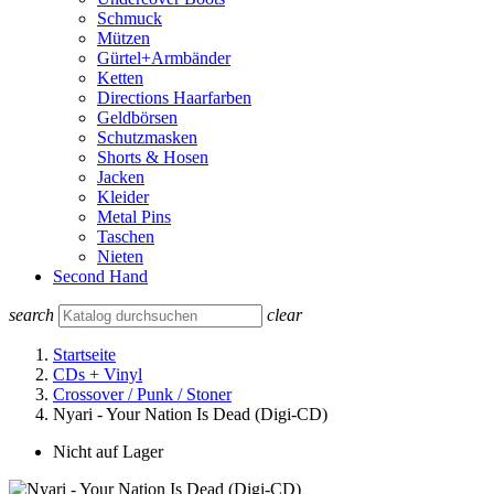
Schmuck
Mützen
Gürtel+Armbänder
Ketten
Directions Haarfarben
Geldbörsen
Schutzmasken
Shorts & Hosen
Jacken
Kleider
Metal Pins
Taschen
Nieten
Second Hand
search
clear
Startseite
CDs + Vinyl
Crossover / Punk / Stoner
Nyari - Your Nation Is Dead (Digi-CD)
Nicht auf Lager