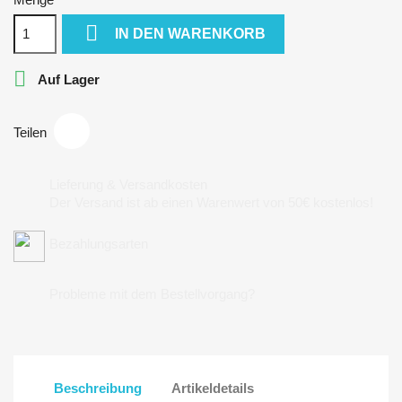

IN DEN WARENKORB

Auf Lager
Teilen
Lieferung & Versandkosten
Der Versand ist ab einen Warenwert von 50€ kostenlos!
Bezahlungsarten
Probleme mit dem Bestellvorgang?
Beschreibung
Artikeldetails