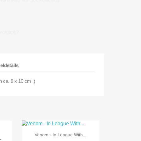
lvorgang?
keldetails
 ca. 8 x 10 cm )

Vorschau
Venom - In League With...