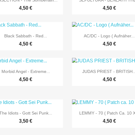
SSECTION - The Somberlain...
SEPULTURA - BENEATH THE
4,50 €
4,50 €


Vorschau
Vorschau
Black Sabbath - Red...
AC/DC - Logo ( Aufnäher...
4,50 €
4,50 €


Vorschau
Vorschau
Morbid Angel - Extreme...
JUDAS PRIEST - BRITISH..
4,50 €
4,50 €


Vorschau
Vorschau
The Idiots - Gott Sei Punk...
LEMMY - 70 ( Patch Ca. 10 X
3,50 €
4,50 €