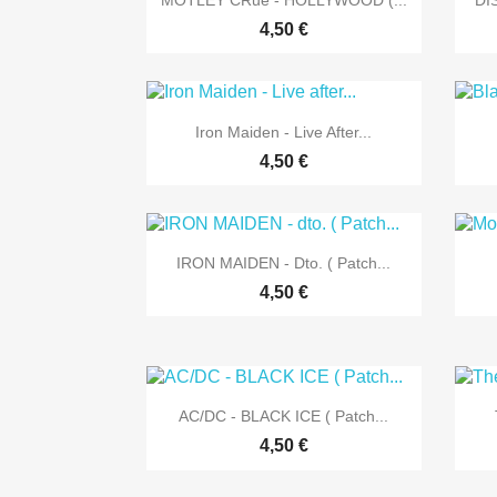
MOTLEY CRue - HOLLYWOOD (...
DI
4,50 €

Vorschau
Iron Maiden - Live After...
4,50 €

Vorschau
IRON MAIDEN - Dto. ( Patch...
4,50 €

Vorschau
AC/DC - BLACK ICE ( Patch...
4,50 €