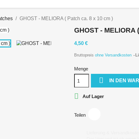
tches
GHOST - MELIORA ( Patch ca. 8 x 10 cm )
GHOST - MELIORA (
4,50 €
Bruttopreis
ohne Versandkosten
Li
Menge

IN DEN WA

Auf Lager
Teilen
Lieferung & Versandkoste
Der Versand ist ab einen