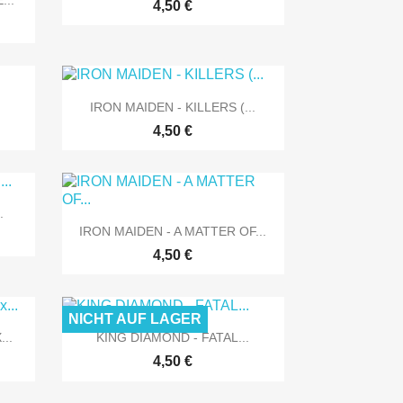
...
4,50 €

Vorschau
IRON MAIDEN - KILLERS (...
4,50 €
.

Vorschau
IRON MAIDEN - A MATTER OF...
4,50 €
NICHT AUF LAGER

Vorschau
...
KING DIAMOND - FATAL...
4,50 €