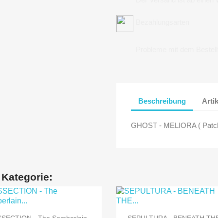
Bezahlungsarten
Probleme mit dem Bestel
Beschreibung
Arti
GHOST - MELIORA ( Patch
 Kategorie:


Vorschau
Vorschau