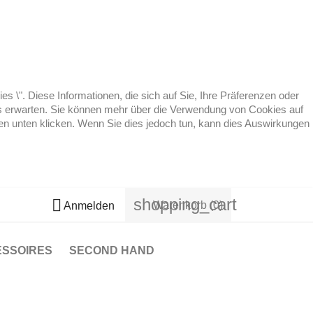
 \". Diese Informationen, die sich auf Sie, Ihre Präferenzen oder
 es erwarten. Sie können mehr über die Verwendung von Cookies auf
ten unten klicken. Wenn Sie dies jedoch tun, kann dies Auswirkungen
shopping_cart

Warenkorb
(0)
Anmelden
ESSOIRES
SECOND HAND