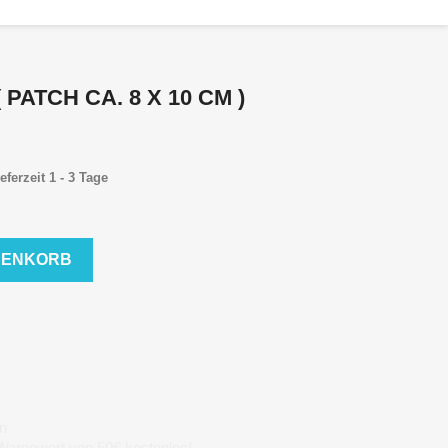
 PATCH CA. 8 X 10 CM )
eferzeit 1 - 3 Tage
RENKORB
n
 Warenwert von 50€ kostenlos!