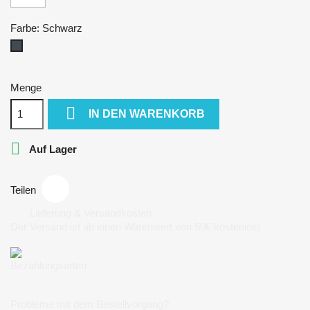
Farbe: Schwarz
Schwarz
Menge

IN DEN WARENKORB

Auf Lager
Teilen
Lieferung & Versandkosten
Der Versand ist ab einen Warenwert von 50€ kostenlos!
Bezahlungsarten
Probleme mit dem Bestellvorgang?